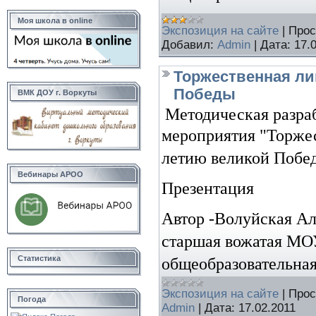
Моя школа в online
Экспозиция на сайте
|
Прос
Добавил:
Admin
|
Дата:
17.
Торжественная ли
Победы
ВМК ДОУ г. Воркуты
Методическая разра
мероприятия "
Торжес
летию великой Побе
Вебинары АРОО
Презентация
Автор -
Волуйская Ал
старшая вожатая
МО
Статистика
общеобразовательная
Экспозиция на сайте
|
Прос
Погода
Admin
|
Дата:
17.02.2011