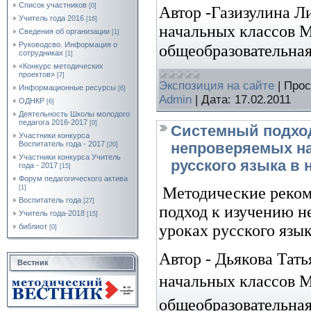
Список участников
[0]
Автор -
Газизулина Л
Учитель года 2016
[16]
начальных классов
М
Сведения об организации
[1]
Руководсво. Информация о
общеобразовательная
сотрудниках
[1]
«Конкурс методических
проектов»
[7]
Экспозиция на сайте
|
Прос
Информационные ресурсы
[6]
Admin
|
Дата:
17.02.2011
ОДНКР
[6]
Деятельность Школы молодого
педагога 2016-2017
[0]
Системный подхо
Участники конкурса
Воспитатель года - 2017
непроверяемых на
[20]
Участники конкурса Учитель
русского языка в
года - 2017
[15]
Форум педагогического актива
Методические реко
[1]
Воспитатель года
[27]
подход к изучению н
Учитель года-2018
[15]
уроках русского язы
библиот
[0]
Автор -
Дьякова Тать
Вестник
начальных классов
М
общеобразовательна