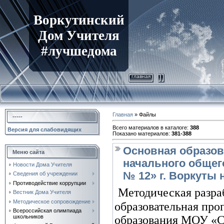
Воркутинский
Дом Учителя
#лучшедома
главная
Главная
»
Файлы
-----
Всего материалов в каталоге
:
388
Версия для слабовидящих
Показано материалов
:
381-388
Основная образов
Меню сайта
начального обще
Новости Дома Учителя
№ 12» г. Воркуты 
Сведения об учреждении
Противодействие коррупции
Методическая разра
Вестник Дома Учителя
Методическое сопровождение
образовательная про
Всероссийская олимпиада
школьников
образования МОУ «С