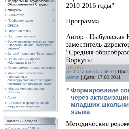
Федеральный Государственный
2010-2016 годы"
Образовательный Стандарт
Конкурсы
Библиотека
Программа
Профориентация
ОРКСЭ
Обратная связь
Автор - Цыбульская
Портфель учителя
Форум педагогического актива
заместитель директо
"Надёжной школе - надёжного
учителя"
"Средняя общеобраз
Детский технопарк "Кванториум"
Воркуты
Национальный проект
«Молодежь и дети»
Правоприменительная практика
Экспозиция на сайте
|
Прос
Мониторинг результатов
Admin
|
Дата:
17.02.2011
проведенных
антикоррупционных экспертиз
нормативных правовых актов
«Школа Минпросвещения
Формирование со
России»
через активизаци
Архив
Снижение бюрократической
младших школьник
нагрузки на педагогов
языка
Категории раздела
Методические реком
Учитель года 2015
[1]