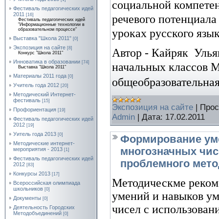
социальной компетен
Фестиваль педагогических идей
2011
[16]
речевого потенциала
Фестиваль педагогических идей
"Информационные технологии в
уроках русского язы
образовательном процессе"
Выставка "Школа 2011"
[0]
Экспозиция на сайте
[8]
Автор -
Кайряк
Улья
Конкурс "Школа 2011"
Инноватика в образовании
[74]
начальных классов
М
Выставка "Школа 2011"
Материалы 2011 года
[0]
общеобразовательная
Учитель года 2012
[20]
Методический Интернет-
фестиваль
[15]
Экспозиция на сайте
|
Прос
Профориентация
[19]
Admin
|
Дата:
17.02.2011
Фестиваль педагогических идей
2012
[19]
Уитель года 2013
[0]
Формирование ум
Методические интернет-
многозначных чис
мероприятия - 2013
[1]
Фестиваль педагогических идей
проблемного мето
2012
[83]
Конкурсы 2013
[17]
Методическме реком
Всероссийская олимпиада
школьников
[0]
умений и навыков у
Документы
[0]
чисел с использова
Деятельность Городских
Методобъединений
[0]