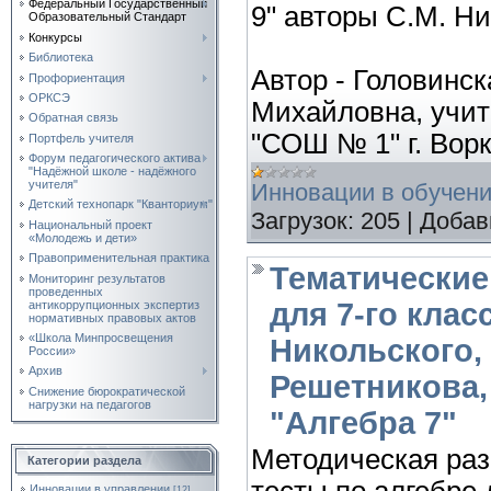
Федеральный Государственный
9" авторы С.М. Ни
Образовательный Стандарт
Конкурсы
Библиотека
Автор - Головинс
Профориентация
ОРКСЭ
Михайловна, учи
Обратная связь
"СОШ № 1" г. Вор
Портфель учителя
Форум педагогического актива
"Надёжной школе - надёжного
учителя"
Инновации в обучен
Детский технопарк "Кванториум"
Загрузок:
205
|
Добав
Национальный проект
«Молодежь и дети»
Правоприменительная практика
Тематические
Мониторинг результатов
проведенных
для 7-го клас
антикоррупционных экспертиз
нормативных правовых актов
«Школа Минпросвещения
Никольского, 
России»
Архив
Решетникова,
Снижение бюрократической
нагрузки на педагогов
"Алгебра 7"
Методическая раз
Категории раздела
Инновации в управлении
[12]