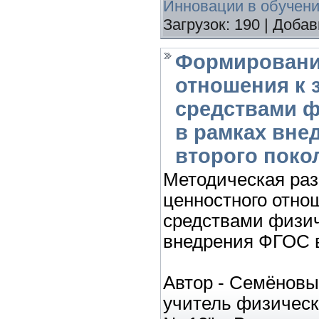
Инновации в обучен
Загрузок:
190
|
Добав
Формировани
отношения к
средствами ф
в рамках вне
второго поко
Методическая ра
ценностного отно
средствами физич
внедрения ФГОС в
Автор - Семёновы
учитель физичес