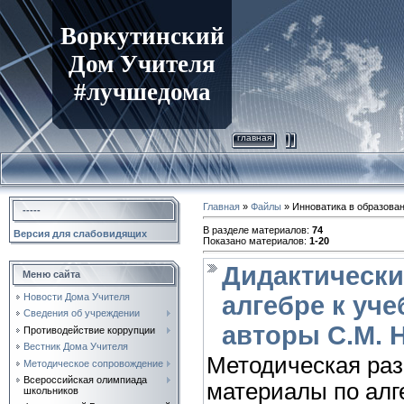
Воркутинский
Дом Учителя
#лучшедома
главная
Главная
»
Файлы
» Инноватика в образова
-----
В разделе материалов
:
74
Версия для слабовидящих
Показано материалов
:
1-20
Дидактически
Меню сайта
Новости Дома Учителя
алгебре к уче
Сведения об учреждении
авторы С.М. 
Противодействие коррупции
Вестник Дома Учителя
Методическая раз
Методическое сопровождение
Всероссийская олимпиада
материалы по алг
школьников