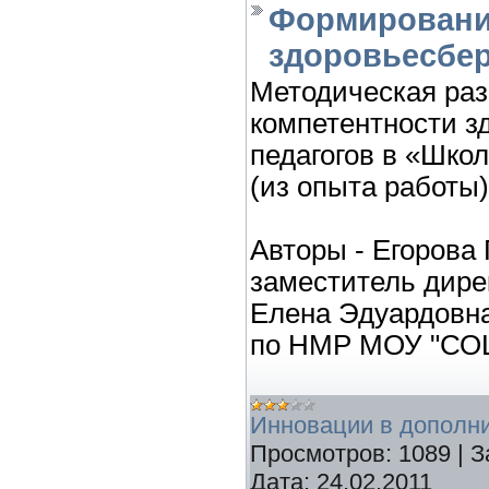
Формировани
здоровьесбер
Методическая ра
компетентности з
педагогов в «Школ
(из опыта работы)
Авторы - Егорова
заместитель дире
Елена Эдуардовна
по НМР МОУ "СОШ 
Инновации в дополн
Просмотров:
1089
|
З
Дата:
24.02.2011