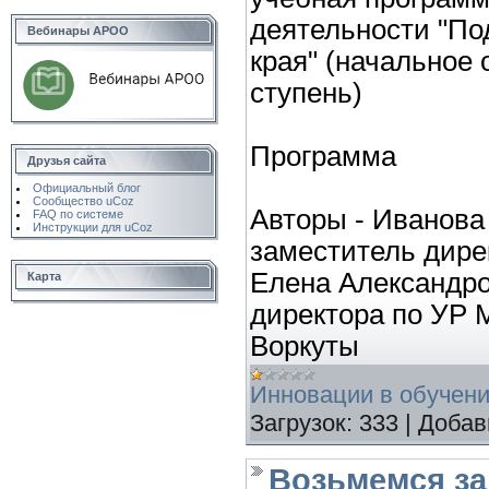
деятельности "П
Вебинары АРОО
края" (начальное
ступень)
Программа
Друзья сайта
Официальный блог
Сообщество uCoz
Авторы - Иванова
FAQ по системе
Инструкции для uCoz
заместитель дире
Елена Александро
Карта
директора по УР 
Воркуты
Инновации в обучен
Загрузок:
333
|
Добав
Возьмемся за 