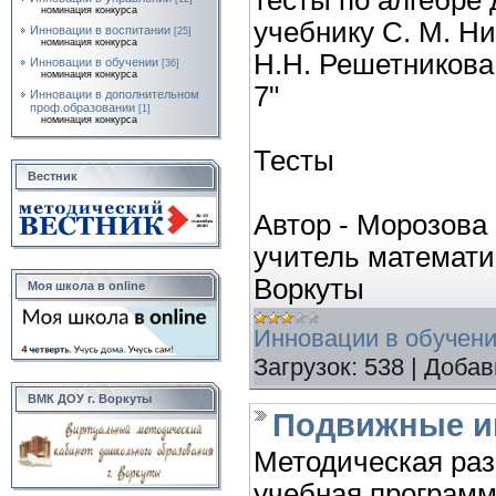
тесты по алгебре 
номинация конкурса
учебнику С. М. Ни
Инновации в воспитании
[25]
номинация конкурса
Н.Н. Решетникова
Инновации в обучении
[36]
номинация конкурса
7"
Инновации в дополнительном
проф.образовании
[1]
номинация конкурса
Тесты
Вестник
Автор - Морозова
учитель математи
Воркуты
Моя школа в online
Инновации в обучен
Загрузок:
538
|
Добав
ВМК ДОУ г. Воркуты
Подвижные и
Методическая раз
учебная программ