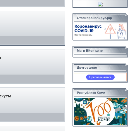
Стопкоронавирус.рф
Мы в ВКонтакте
ы
Другое дело
Республике Коми
оркуты