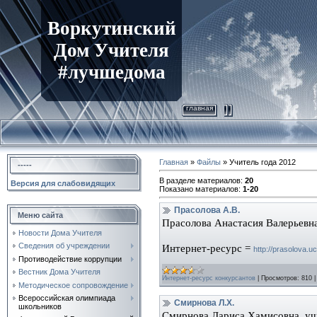
Воркутинский
Дом Учителя
#лучшедома
главная
Главная
»
Файлы
» Учитель года 2012
-----
В разделе материалов
:
20
Версия для слабовидящих
Показано материалов
:
1-20
Прасолова А.В.
Меню сайта
Прасолова Анастасия Валерьевна
Новости Дома Учителя
Сведения об учреждении
Интернет-ресурс =
http
://
prasolova
.
uc
Противодействие коррупции
Вестник Дома Учителя
Интернет-ресурс конкурсантов
|
Просмотров:
810
Методическое сопровождение
Всероссийская олимпиада
Смирнова Л.Х.
школьников
Смирнова Лариса Хамисовна, уч