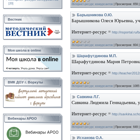
[20]
Интернет-ресурс конкурсантов
|
Просмотров:
659
Барышникова О.Ю.
Вестник
Барышникова Олеся Юрьевна, уч
Интернет-ресурс =
http://nsportal.ru
Интернет-ресурс конкурсантов
|
Просмотров:
604
Моя школа в online
Шарафутдинова М.П.
Шарафутдинова Мария Петровна
Интернет-ресурс =
http://teacher2012
ВМК ДОУ г. Воркуты
Интернет-ресурс конкурсантов
|
Просмотров:
1085
Савкина Л.Г.
Савкина Людмила Геннадьевна, 
Интернет-ресурс =
http://savkina.sch
Вебинары АРОО
Интернет-ресурс конкурсантов
|
Просмотров:
649
Исхакова О.А.