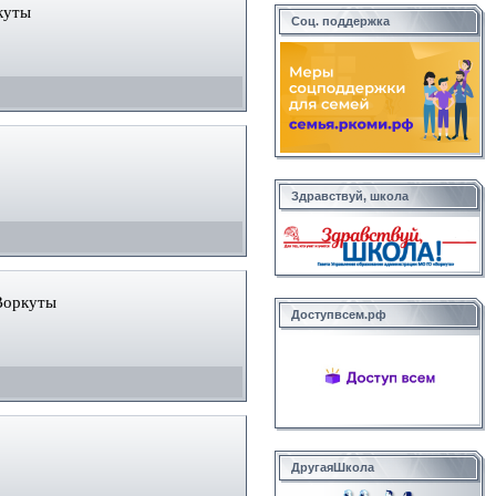
куты
Соц. поддержка
Здравствуй, школа
Воркуты
Доступвсем.рф
ДругаяШкола