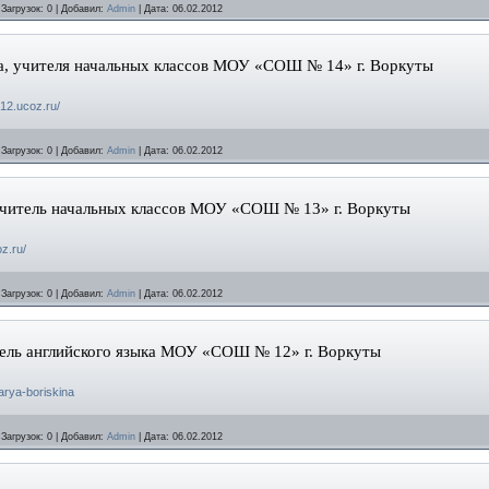
|
Загрузок:
0
|
Добавил:
Admin
|
Дата:
06.02.2012
а, учителя начальных классов МОУ «СОШ № 14» г. Воркуты
012.ucoz.ru/
|
Загрузок:
0
|
Добавил:
Admin
|
Дата:
06.02.2012
учитель начальных классов МОУ «СОШ № 13» г. Воркуты
oz.ru/
|
Загрузок:
0
|
Добавил:
Admin
|
Дата:
06.02.2012
тель английского языка МОУ «СОШ № 12» г. Воркуты
darya-boriskina
|
Загрузок:
0
|
Добавил:
Admin
|
Дата:
06.02.2012