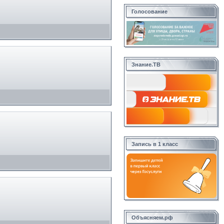
Голосование
Знание.ТВ
Запись в 1 класс
Объясняем.рф