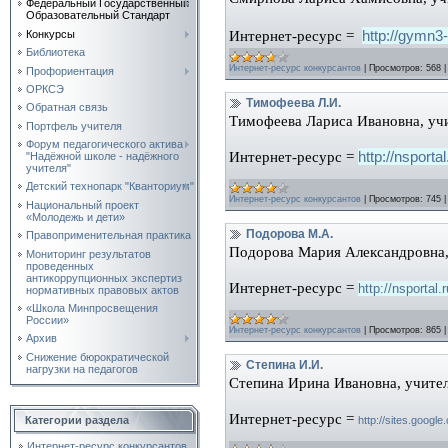
Федеральный Государственный
Образовательный Стандарт
Интернет-ресурс =
http://gymn3
Конкурсы
Библиотека
Интернет-ресурс конкурсантов
|
Просмотров:
568
Профориентация
ОРКСЭ
Тимофеева Л.И.
Обратная связь
Тимофеева Лариса Ивановна, уч
Портфель учителя
Форум педагогического актива
Интернет-ресурс =
http://nsporta
"Надёжной школе - надёжного
учителя"
Детский технопарк "Кванториум"
Интернет-ресурс конкурсантов
|
Просмотров:
745
Национальный проект
«Молодежь и дети»
Подорова М.А.
Правоприменительная практика
Подорова Мария Александровна,
Мониторинг результатов
проведенных
антикоррупционных экспертиз
Интернет-ресурс =
http://nsportal
нормативных правовых актов
«Школа Минпросвещения
России»
Интернет-ресурс конкурсантов
|
Просмотров:
865
Архив
Снижение бюрократической
Степина И.И.
нагрузки на педагогов
Степина Ирина Ивановна, учите
Интернет-ресурс =
Категории раздела
http://sites.googl
Интернет-ресурс конкурсантов