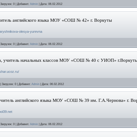
|
Загрузок:
0
|
Добавил:
Admin
|
Дата:
06.02.2012
итель английского языка МОУ «СОШ № 42» г. Воркуты
/baryshnikova-olesya-yurevna
|
Загрузок:
0
|
Добавил:
Admin
|
Дата:
06.02.2012
, учитель начальных классов МОУ «СОШ № 40 с УИОП» г.Воркут
shar.ucoz.ru/
|
Загрузок:
0
|
Добавил:
Admin
|
Дата:
06.02.2012
учитель английского языка МОУ «СОШ № 39 им. Г.А.Чернова» г. В
ool39.net
|
Загрузок:
0
|
Добавил:
Admin
|
Дата:
06.02.2012