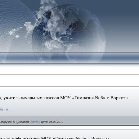
, учитель начальных классов МОУ «Гимназия № 6» г. Воркуты
oz
.
ru
|
Загрузок:
0
|
Добавил:
Admin
|
Дата:
06.02.2012
итель информатики МОУ «Гимназия № 3» г. Воркуты