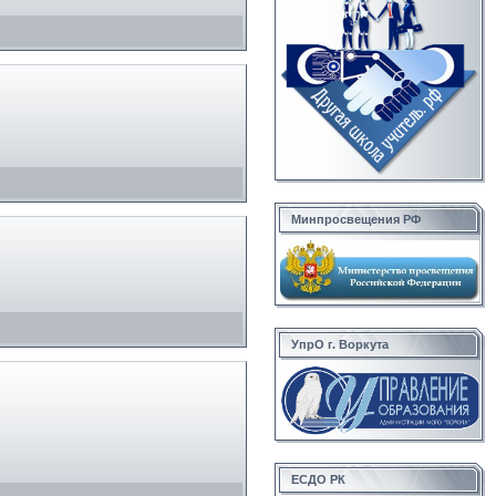
Минпросвещения РФ
УпрО г. Воркута
ЕСДО РК