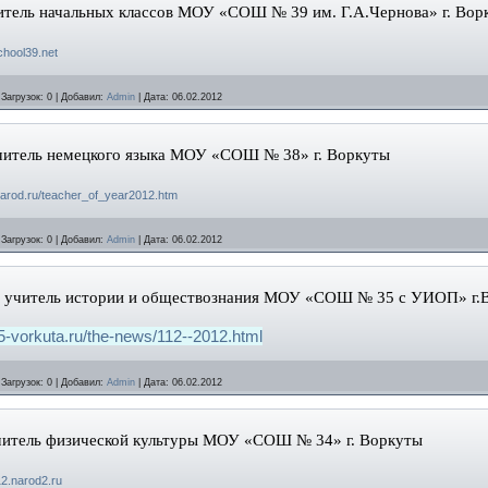
читель начальных классов МОУ «СОШ № 39 им. Г.А.Чернова» г. Вор
chool39.net
|
Загрузок:
0
|
Добавил:
Admin
|
Дата:
06.02.2012
читель немецкого языка МОУ «СОШ № 38» г. Воркуты
.narod.ru/teacher_of_year2012.htm
|
Загрузок:
0
|
Добавил:
Admin
|
Дата:
06.02.2012
, учитель истории и обществознания МОУ «СОШ № 35
с
УИОП» г.
35-vorkuta.ru/the-news/112--2012.html
|
Загрузок:
0
|
Добавил:
Admin
|
Дата:
06.02.2012
учитель физической культуры МОУ «СОШ № 34» г. Воркуты
2.narod2.ru