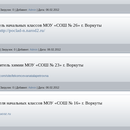
|
Загрузок:
0
|
Добавил:
Admin
|
Дата:
06.02.2012
тель начальных классов МОУ «СОШ № 26» г. Воркуты
http://poclad-n.narod2.ru/
|
Загрузок:
0
|
Добавил:
Admin
|
Дата:
06.02.2012
учитель химии МОУ «СОШ № 23» г. Воркуты
e.com/site/lekomcevanatalapetrovna
|
Загрузок:
0
|
Добавил:
Admin
|
Дата:
06.02.2012
еля начальных классов МОУ «СОШ № 16» г. Воркуты
ucoz
.
ru