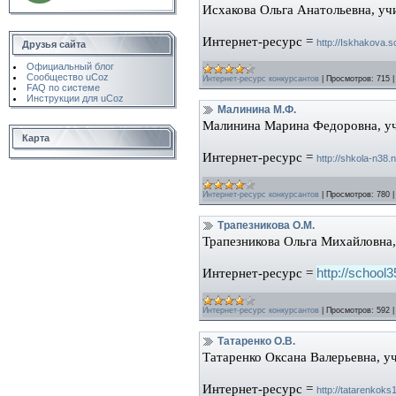
Исхакова Ольга Анатольевна, у
Интернет-ресурс =
http://Iskhakova.s
Друзья сайта
Официальный блог
Сообщество uCoz
Интернет-ресурс конкурсантов
|
Просмотров:
715
FAQ по системе
Инструкции для uCoz
Малинина М.Ф.
Малинина Марина Федоровна, у
Карта
Интернет-ресурс =
http://shkola-n38
Интернет-ресурс конкурсантов
|
Просмотров:
780
Трапезникова О.М.
Трапезникова Ольга Михайловна
Интернет-ресурс =
http://school
Интернет-ресурс конкурсантов
|
Просмотров:
592
Татаренко О.В.
Татаренко Оксана Валерьевна, 
Интернет-ресурс =
http
://
tatarenkoks1