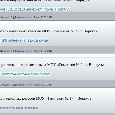
-vorkuta.ucoz.ru/index/smirnova_l_kh/0-39
|
Загрузок:
0
|
Добавил:
Admin
|
Дата:
06.02.2012
итель начальных классов МОУ «Гимназия № 2» г. Воркуты
l.ru/timofeeva-larisa-ivanovna
|
Загрузок:
0
|
Добавил:
Admin
|
Дата:
06.02.2012
 учитель английского языка МОУ «Гимназия № 2» г. Воркуты
.ru/podorova-mariya-aleksandrovna
|
Загрузок:
0
|
Добавил:
Admin
|
Дата:
06.02.2012
ль начальных классов МОУ «Гимназия № 1» г. Воркуты
e.com/site/mougim1steepinairina