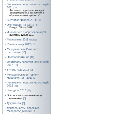
Фестиваль педагогических идей
2011
[16]
Фестиваль педагогических идей
"Информационные технологии в
образовательном процессе"
Выставка "Школа 2011"
[0]
Экспозиция на сайте
[8]
Конкурс "Школа 2011"
Инноватика в образовании
[74]
Выставка "Школа 2011"
Материалы 2011 года
[0]
Учитель года 2012
[20]
Методический Интернет-
фестиваль
[15]
Профориентация
[19]
Фестиваль педагогических идей
2012
[19]
Уитель года 2013
[0]
Методические интернет-
мероприятия - 2013
[1]
Фестиваль педагогических идей
2012
[83]
Конкурсы 2013
[17]
Всероссийская олимпиада
школьников
[0]
Документы
[0]
Деятельность Городских
Методобъединений
[0]