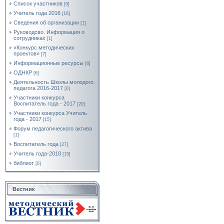
Список участников
[0]
Учитель года 2016
[16]
Сведения об организации
[1]
Руководсво. Информация о
сотрудниках
[1]
«Конкурс методических
проектов»
[7]
Информационные ресурсы
[6]
ОДНКР
[6]
Деятельность Школы молодого
педагога 2016-2017
[0]
Участники конкурса
Воспитатель года - 2017
[20]
Участники конкурса Учитель
года - 2017
[15]
Форум педагогического актива
[1]
Воспитатель года
[27]
Учитель года-2018
[15]
библиот
[0]
Вестник