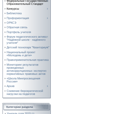
Федеральный Государственный
Образовательный Стандарт
Конкурсы
Библиотека
Профориентация
ОРКСЭ
Обратная связь
Портфель учителя
Форум педагогического актива
"Надёжной школе - надёжного
учителя"
Детский технопарк "Кванториум"
Национальный проект
«Молодежь и дети»
Правоприменительная практика
Мониторинг результатов
проведенных
антикоррупционных экспертиз
нормативных правовых актов
«Школа Минпросвещения
России»
Архив
Снижение бюрократической
нагрузки на педагогов
Категории раздела
Учитель года 2015
[1]