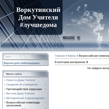
Воркутинский
Дом Учителя
#лучшедома
главная
Главная
»
Файлы
» Всероссийская олимпи
-----
В категории материалов
:
0
Версия для слабовидящих
Не найдено мате
Меню сайта
Новости Дома Учителя
Сведения об учреждении
Противодействие коррупции
Вестник Дома Учителя
Методическое сопровождение
Всероссийская олимпиада
школьников