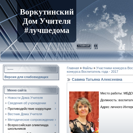
Воркутинский
Дом Учителя
#лучшедома
главная
Главная
»
Файлы
»
Участники конкурса Вос
-----
конкурса Воспитатель года - 2017
Версия для слабовидящих
Савина Татьяна Алексеевна
Меню сайта
Место работы: МБДОУ
Новости Дома Учителя
Должность: воспитат
Сведения об учреждении
Адрес личного Интер
Противодействие коррупции
Вестник Дома Учителя
Методическое сопровождение
Всероссийская олимпиада
школьников