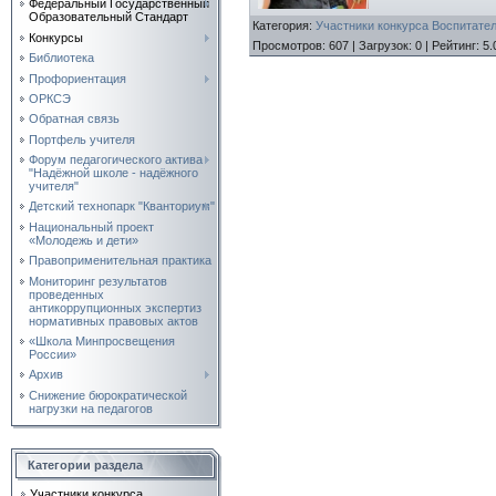
Федеральный Государственный
Образовательный Стандарт
Категория
:
Участники конкурса Воспитател
Конкурсы
Просмотров
:
607
|
Загрузок
:
0
|
Рейтинг
:
5.
Библиотека
Профориентация
ОРКСЭ
Обратная связь
Портфель учителя
Форум педагогического актива
"Надёжной школе - надёжного
учителя"
Детский технопарк "Кванториум"
Национальный проект
«Молодежь и дети»
Правоприменительная практика
Мониторинг результатов
проведенных
антикоррупционных экспертиз
нормативных правовых актов
«Школа Минпросвещения
России»
Архив
Снижение бюрократической
нагрузки на педагогов
Категории раздела
Участники конкурса