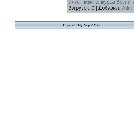
Участники конкурса Воспита
Загрузок:
0
|
Добавил:
Admi
Copyright MyCorp © 2026