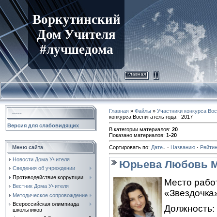
Воркутинский
Дом Учителя
#лучшедома
главная
Главная
»
Файлы
»
Участники конкурса Вос
-----
конкурса Воспитатель года - 2017
Версия для слабовидящих
В категории материалов
:
20
Показано материалов
:
1-20
Меню сайта
Сортировать по
:
Дате
·
Названию
·
Рейтин
Новости Дома Учителя
Юрьева Любовь М
Сведения об учреждении
Противодействие коррупции
Место рабо
Вестник Дома Учителя
«Звездочка»
Методическое сопровождение
Всероссийская олимпиада
Должность:
школьников