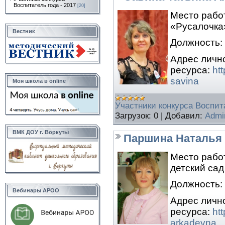
Воспитатель года - 2017
[20]
Место рабо
«Русалочка»
Вестник
Должность:
Адрес личн
ресурса:
ht
savina
Моя школа в online
Участники конкурса Воспита
Загрузок:
0
|
Добавил:
Admi
ВМК ДОУ г. Воркуты
Паршина Наталья
Место рабо
детский сад
Должность:
Вебинары АРОО
Адрес личн
ресурса:
htt
arkadevna