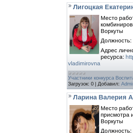
Лигоцкая Екатери
Место рабо
комбиниров
Воркуты
Должность: 
Адрес личн
ресурса:
htt
vladimirovna
Участники конкурса Воспита
Загрузок:
0
|
Добавил:
Admi
Ларина Валерия 
Место рабо
присмотра и
Воркуты
Должность: