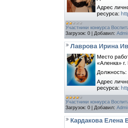
Адрес личн
ресурса:
ht
Участники конкурса Воспита
Загрузок:
0
|
Добавил:
Admi
Лаврова Ирина И
Место рабо
«Аленка» г.
Должность:
Адрес личн
ресурса:
htt
Участники конкурса Воспита
Загрузок:
0
|
Добавил:
Admi
Кардакова Елена 