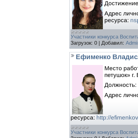
Достижение
Адрес личн
ресурса:
ns
Участники конкурса Воспита
Загрузок:
0
|
Добавил:
Admi
Ефименко Владис
Место рабо
петушок» г.
Должность:
Адрес личн
ресурса:
http://efimenko
Участники конкурса Воспита