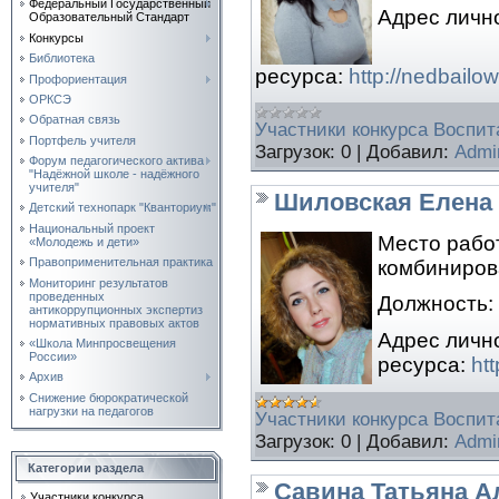
Федеральный Государственный
Адрес личн
Образовательный Стандарт
Конкурсы
Библиотека
ресурса:
http://nedbailo
Профориентация
ОРКСЭ
Обратная связь
Участники конкурса Воспита
Портфель учителя
Загрузок:
0
|
Добавил:
Admi
Форум педагогического актива
"Надёжной школе - надёжного
учителя"
Шиловская Елена
Детский технопарк "Кванториум"
Национальный проект
Место рабо
«Молодежь и дети»
Правоприменительная практика
комбинирова
Мониторинг результатов
проведенных
Должность:
антикоррупционных экспертиз
нормативных правовых актов
Адрес личн
«Школа Минпросвещения
России»
ресурса:
ht
Архив
Снижение бюрократической
нагрузки на педагогов
Участники конкурса Воспита
Загрузок:
0
|
Добавил:
Admi
Категории раздела
Савина Татьяна А
Участники конкурса