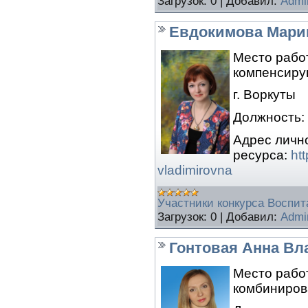
Загрузок:
0
|
Добавил:
Admi
Евдокимова Мари
Место рабо
компенсиру
г. Воркуты
Должность:
Адрес личн
ресурса:
ht
vladimirovna
Участники конкурса Воспита
Загрузок:
0
|
Добавил:
Admi
Гонтовая Анна В
Место рабо
комбиниров