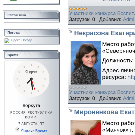
Участники конкурса Воспита
Статистика
Загрузок:
0
|
Добавил:
Admi
Некрасова Екатер
Погода
Место рабо
«Северяночк
Время
Должность:
Адрес личн
ресурса:
ht
Участники конкурса Воспита
Загрузок:
0
|
Добавил:
Admi
Мироненкова Ека
Место рабо
«Маячок» г.