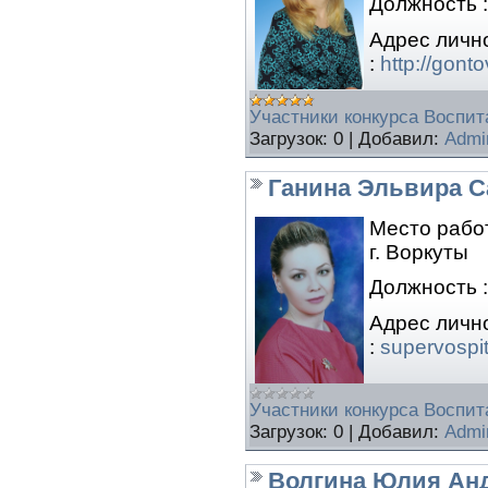
Должность :
Адрес личн
:
http://gont
Участники конкурса Воспита
Загрузок:
0
|
Добавил:
Admi
Ганина Эльвира С
Место рабо
г. Воркуты
Должность :
Адрес личн
:
supervospit
Участники конкурса Воспита
Загрузок:
0
|
Добавил:
Admi
Волгина Юлия Ан