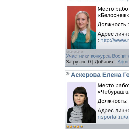
Место рабо
«Белоснежка
Должность :
Адрес личн
:
http://www
Участники конкурса Воспита
Загрузок:
0
|
Добавил:
Admi
Аскерова Елена Г
Место рабо
«Чебурашка
Должность:
Адрес личн
nsportal.ru