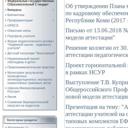
Федеральный Государственный
Об утверждении Плана 
Образовательный Стандарт
Конкурсы
по кадровому обеспечен
Библиотека
Республике Коми (2017 
Профориентация
ОРКСЭ
Письмо от 13.06.2018 
Обратная связь
модели аттестации"
Портфель учителя
Форум педагогического актива
"Надёжной школе - надёжного
Решение коллегии от 30
учителя"
аттестации педагогичес
Детский технопарк "Кванториум"
Национальный проект
«Молодежь и дети»
Проект горизонтальной 
Правоприменительная практика
в рамках НСУР
Мониторинг результатов
проведенных
антикоррупционных экспертиз
Выступление Т.В. Купри
нормативных правовых актов
Общероссийского Профс
«Школа Минпросвещения
России»
новой модели аттестаци
Архив
Снижение бюрократической
Презентация на тему: "
нагрузки на педагогов
аттестации учителей на
типовых комплектов ЕФ
Категории раздела
Материалы
[1]