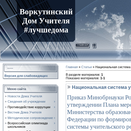
Воркутинский
Дом Учителя
#лучшедома
главная
Главная
»
Статьи
» Национальная система 
-----
В разделе материалов
:
1
Версия для слабовидящих
Показано материалов
:
1-1
Национальная система у
Меню сайта
Приказ Минобрнауки Ро
Новости Дома Учителя
Сведения об учреждении
утверждении Плана мер
Противодействие коррупции
Министерства образован
Вестник Дома Учителя
Федерации по формиров
Методическое сопровождение
Всероссийская олимпиада
системы учительского р
школьников