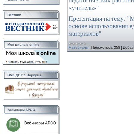
педагогических работн
«учитель»"
Вестник
Презентация на тему: "М
основе использования 
материалов"
Моя школа в online
Материалы
|
Просмотров:
358
|
Добав
ВМК ДОУ г. Воркуты
Вебинары АРОО