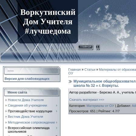
Воркутинский
Дом Учителя
#лучшедома
главная
Главная
»
Статьи
»
Материалы от образов
-----
ОУ
Версия для слабовидящих
Муниципальное общеобразовател
школа № 32 » г. Воркуты.
Автор разработки - Березко А. А., учитель 
Меню сайта
Скачать материал >>>
Новости Дома Учителя
Сведения об учреждении
Категория
:
Материалы от ОУ
|
Добавил
:
Ad
Просмотров
:
651
|
Рейтинг
:
4.7
/
7
Противодействие коррупции
Вестник Дома Учителя
Методическое сопровождение
Всероссийская олимпиада
школьников