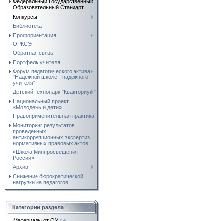
Федеральный Государственный
Образовательный Стандарт
Конкурсы
Библиотека
Профориентация
ОРКСЭ
Обратная связь
Портфель учителя
Форум педагогического актива
"Надёжной школе - надёжного
учителя"
Детский технопарк "Кванториум"
Национальный проект
«Молодежь и дети»
Правоприменительная практика
Мониторинг результатов
проведенных
антикоррупционных экспертиз
нормативных правовых актов
«Школа Минпросвещения
России»
Архив
Снижение бюрократической
нагрузки на педагогов
Категории раздела
Материалы от ОУ
[56]