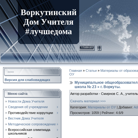
Воркутинский
Дом Учителя
#лучшедома
главная
Главная
»
Статьи
»
Материалы от образов
-----
ОУ
Версия для слабовидящих
Муниципальное общеобразовател
школа № 23 » г. Воркуты.
Автор разработки - Смирнов С. А., учител
Меню сайта
Скачать материал >>>
Новости Дома Учителя
Сведения об учреждении
Категория
:
Материалы от ОУ
|
Добавил
:
Ad
Просмотров
:
1059
|
Рейтинг
:
4.6
/
9
Противодействие коррупции
Вестник Дома Учителя
Методическое сопровождение
Всероссийская олимпиада
школьников