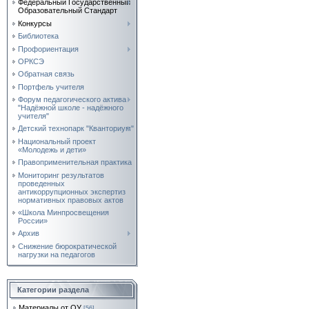
Федеральный Государственный
Образовательный Стандарт
Конкурсы
Библиотека
Профориентация
ОРКСЭ
Обратная связь
Портфель учителя
Форум педагогического актива
"Надёжной школе - надёжного
учителя"
Детский технопарк "Кванториум"
Национальный проект
«Молодежь и дети»
Правоприменительная практика
Мониторинг результатов
проведенных
антикоррупционных экспертиз
нормативных правовых актов
«Школа Минпросвещения
России»
Архив
Снижение бюрократической
нагрузки на педагогов
Категории раздела
Материалы от ОУ
[56]