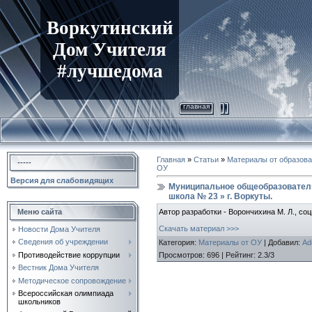
Воркутинский
Дом Учителя
#лучшедома
главная
Главная
»
Статьи
»
Материалы от образов
-----
ОУ
Версия для слабовидящих
Муниципальное общеобразовател
школа № 23 » г. Воркуты.
Автор разработки - Ворончихина М. Л., со
Меню сайта
Скачать материал >>>
Новости Дома Учителя
Сведения об учреждении
Категория
:
Материалы от ОУ
|
Добавил
:
Ad
Просмотров
:
696
|
Рейтинг
:
2.3
/
3
Противодействие коррупции
Вестник Дома Учителя
Методическое сопровождение
Всероссийская олимпиада
школьников