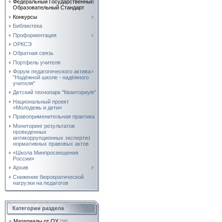
Федеральный Государственный
Образовательный Стандарт
Конкурсы
Библиотека
Профориентация
ОРКСЭ
Обратная связь
Портфель учителя
Форум педагогического актива
"Надёжной школе - надёжного
учителя"
Детский технопарк "Кванториум"
Национальный проект
«Молодежь и дети»
Правоприменительная практика
Мониторинг результатов
проведенных
антикоррупционных экспертиз
нормативных правовых актов
«Школа Минпросвещения
России»
Архив
Снижение бюрократической
нагрузки на педагогов
Категории раздела
Материалы от ОУ
[56]