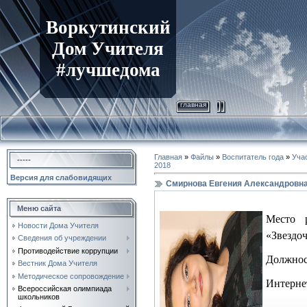
Воркутинский
Дом Учителя
#лучшедома
главная
Главная
»
Файлы
»
Воспитатель года
»
Учас
-----
2018
Версия для слабовидящих
Смирнова Евгения Александровн
Меню сайта
Место
Новости Дома Учителя
«Звездоч
Сведения об учреждении
Противодействие коррупции
Должнос
Вестник Дома Учителя
Методическое сопровождение
Интерне
Всероссийская олимпиада
школьников