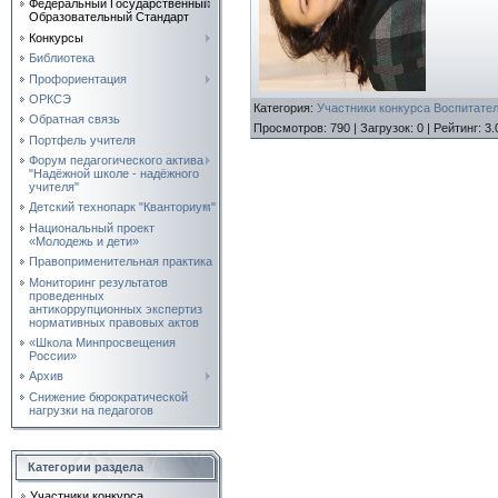
Федеральный Государственный
Образовательный Стандарт
Конкурсы
Библиотека
Профориентация
ОРКСЭ
Категория
:
Участники конкурса Воспитател
Обратная связь
Просмотров
:
790
|
Загрузок
:
0
|
Рейтинг
:
3.
Портфель учителя
Форум педагогического актива
"Надёжной школе - надёжного
учителя"
Детский технопарк "Кванториум"
Национальный проект
«Молодежь и дети»
Правоприменительная практика
Мониторинг результатов
проведенных
антикоррупционных экспертиз
нормативных правовых актов
«Школа Минпросвещения
России»
Архив
Снижение бюрократической
нагрузки на педагогов
Категории раздела
Участники конкурса