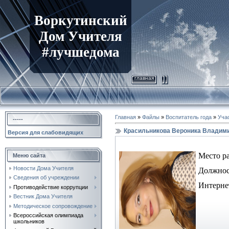
Воркутинский
Дом Учителя
#лучшедома
главная
Главная
»
Файлы
»
Воспитатель года
»
Учас
-----
Красильникова Вероника Владим
Версия для слабовидящих
Место р
Меню сайта
Новости Дома Учителя
Должнос
Сведения об учреждении
Интерне
Противодействие коррупции
Вестник Дома Учителя
Методическое сопровождение
Всероссийская олимпиада
школьников