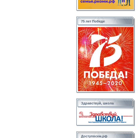
75 лет Победе
Здравствуй, школа
Доступвсем.рф