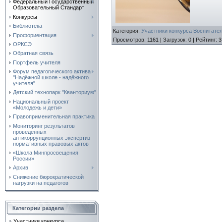
Федеральный Государственный
Образовательный Стандарт
Конкурсы
Библиотека
Категория
:
Участники конкурса Воспитател
Профориентация
Просмотров
:
1161
|
Загрузок
:
0
|
Рейтинг
:
3
ОРКСЭ
Обратная связь
Портфель учителя
Форум педагогического актива
"Надёжной школе - надёжного
учителя"
Детский технопарк "Кванториум"
Национальный проект
«Молодежь и дети»
Правоприменительная практика
Мониторинг результатов
проведенных
антикоррупционных экспертиз
нормативных правовых актов
«Школа Минпросвещения
России»
Архив
Снижение бюрократической
нагрузки на педагогов
Категории раздела
Участники конкурса