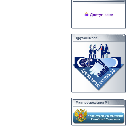
ДругаяШкола
Минпросвещения РФ