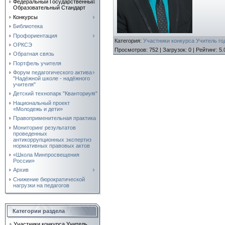
Федеральный Государственный
Образовательный Стандарт
Конкурсы
Библиотека
Профориентация
Категория
:
Участники конкурса Учитель го
ОРКСЭ
Просмотров
:
752
|
Загрузок
:
0
|
Рейтинг
:
5.
Обратная связь
Портфель учителя
Форум педагогического актива
"Надёжной школе - надёжного
учителя"
Детский технопарк "Кванториум"
Национальный проект
«Молодежь и дети»
Правоприменительная практика
Мониторинг результатов
проведенных
антикоррупционных экспертиз
нормативных правовых актов
«Школа Минпросвещения
России»
Архив
Снижение бюрократической
нагрузки на педагогов
Категории раздела
Участники конкурса Учитель