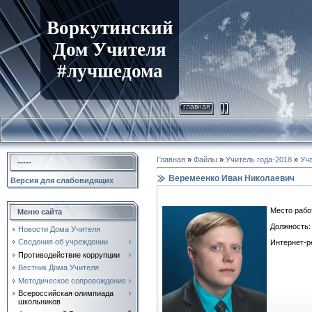
Воркутинский
Дом Учителя
#лучшедома
главная
Главная
»
Файлы
»
Учитель года-2018
»
Уча
-----
Веремеенко Иван Николаевич
Версия для слабовидящих
Место рабо
Меню сайта
Должность:
Новости Дома Учителя
Сведения об учреждении
Интернет-р
Противодействие коррупции
Вестник Дома Учителя
Методическое сопровождение
Всероссийская олимпиада
школьников