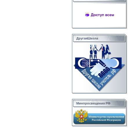
ДругаяШкола
Минпросвещения РФ