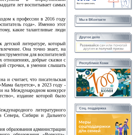
двадцати лет воспитывает самых
одом к профессии в 2016 году
Мы в ВКонтакте
спитатель года». Именно этот
 тому, какие талантливые люди
Другое дело
к детской литературе, который
влечение. Она точно знает, на
и инструментом для воспитателей
ых отношениях, добрые сказки с
Республике Коми
дой строчки, в умении слышать
а и считает, что писательская
«Мама балуется», в 2023 году -
ени на Международном конкурсе
тство», издание которой было
Соц. поддержка
Международного литературного
в Севера, Сибири и Дальнего
ния образования администрации
ного образования «Воркута»,