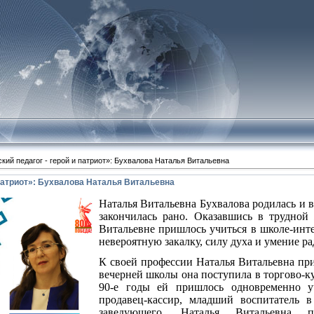
кий педагог - герой и патриот»: Бухвалова Наталья Витальевна
 патриот»: Бухвалова Наталья Витальевна
Наталья Витальевна Бухвалова родилась и вы
закончилась рано. Оказавшись в трудной
Витальевне пришлось учиться в школе-инте
невероятную закалку, силу духа и умение р
К своей профессии Наталья Витальевна при
вечерней школы она поступила в торгово-к
90-е годы ей пришлось одновременно уч
продавец-кассир, младший воспитатель в
заведующего, Наталья Витальевна 