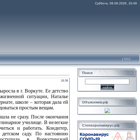
Суббота, 08.08.2026, 16:49
|
RSS
Поиск
16:56
росла в г. Воркуте. Ее детство
 жизненной ситуации, Наталье
рнате, школе – которая дала ей
Объясняем.рф
адоваться простым вещам.
шла не сразу. После окончания
улинарное училище. В нелегкие
Стопкоронавирус.рф
иться и работать. Кондитер,
 детском саду. По настоянию
поступила в Воркутинский