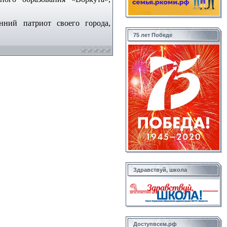
енний патриот своего города,
75 лет Победе
Здравствуй, школа
Доступвсем.рф