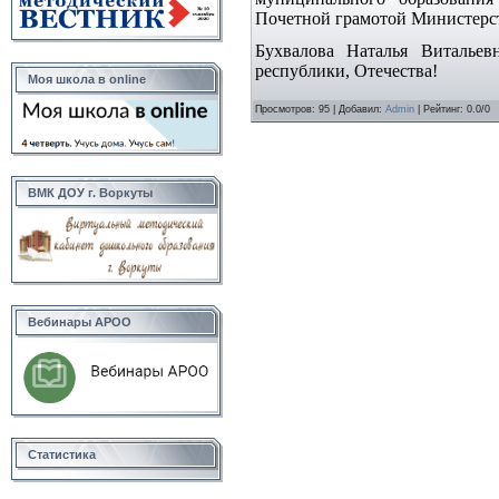
Почетной грамотой Министерст
Бухвалова Наталья Витальевн
республики, Отечества!
Моя школа в online
Просмотров
:
95
|
Добавил
:
Admin
|
Рейтинг
:
0.0
/
0
ВМК ДОУ г. Воркуты
Вебинары АРОО
Статистика