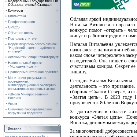
Федеральный Государственный
Образовательный Стандарт
Конкурсы
Библиотека
Обладая яркой индивидуально
Профориентация
Наталья Витальевна поразила
ОРКСЭ
конкурс помог «открыть» чело
Обратная связь
живут и работают рядом с нами
Портфель учителя
Наталья Витальевна увлекаетс
Форум педагогического актива
"Надёжной школе - надёжного
начинался с написания неболь
учителя"
каком слове четырехлетка заску
Детский технопарк "Кванториум"
и родителей. Она пишет о слож
Национальный проект
счастливым концом. Секрет ее
«Молодежь и дети»
тишину.
Правоприменительная практика
Мониторинг результатов
Сегодня Наталья Витальевна –
проведенных
антикоррупционных экспертиз
деятельность – это призвание.
нормативных правовых актов
сборник «Сказки Севера», а с
«Школа Минпросвещения
«Златая цепь». В 2023 году 
России»
приурочено к 80-летию Ворку
Архив
Снижение бюрократической
За достижения в области лит
нагрузки на педагогов
конкурса «Златая цепь», По
Востока, дипломом международ
Вестник
За многолетний добросовестны
муниципального образования