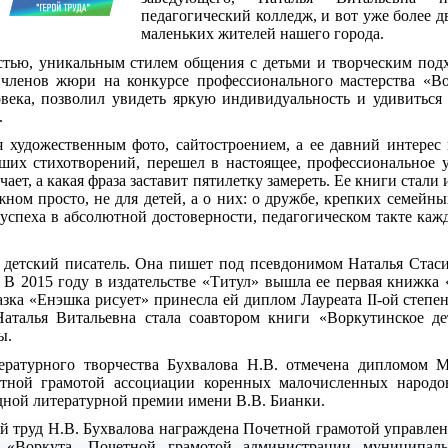
педагогический колледж, и вот уже более 
маленьких жителей нашего города.
стью, уникальным стилем общения с детьми и творческим подх
 членов жюри на конкурсе профессионального мастерства «Во
века, позволил увидеть яркую индивидуальность и удивиться
.
я художественным фото, сайтостроением, а ее давний интерес 
ших стихотворений, перешел в настоящее, профессиональное у
чает, а какая фраза заставит пятилетку замереть. Ее книги стал
ном просто, не для детей, а о них: о дружбе, крепких семейн
 успеха в абсолютной достоверности, педагогическом такте каж
 детский писатель. Она пишет под псевдонимом Наталья Стасин
 В 2015 году в издательстве «Титул» вышла ее первая книжка 
казка «Енэшка рисует» принесла ей диплом Лауреата II-ой степ
Наталья Витальевна стала соавтором книги «Воркутинское де
ты.
ературного творчества Бухвалова Н.В. отмечена дипломом 
четной грамотой ассоциации коренных малочисленных народо
ной литературной премии имени В.В. Бианки.
й труд Н.В. Бухвалова награждена Почетной грамотой управле
 «Воркута, Почетной грамотой администрации муниципаль