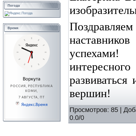
изобразитель
Погода
Поздравляе
Время
наставник
успехами!
интересног
развиваться 
вершин!
Просмотров
:
85
|
Доб
0.0
/
0