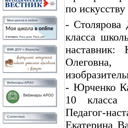
по искусству
- Столярова 
Моя школа в online
класса школ
наставник: 
ВМК ДОУ г. Воркуты
Олеговн
изобразитель
Вебинары АРОО
- Юрченко К
10 класс
Педагог-на
Статистика
Екатерина Ва