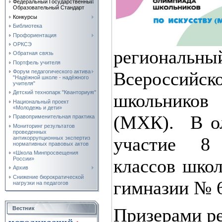
Федеральный Государственный
Образовательный Стандарт
Конкурсы
Библиотека
Профориентация
ОРКСЭ
региона
Обратная связь
Портфель учителя
Форум педагогического актива
Всероссий
"Надёжной школе - надёжного
учителя"
Детский технопарк "Кванториум"
школьнико
Национальный проект
«Молодежь и дети»
(МХК). В о
Правоприменительная практика
Мониторинг результатов
проведенных
участие 8
антикоррупционных экспертиз
нормативных правовых актов
«Школа Минпросвещения
России»
классов школ
Архив
Снижение бюрократической
гимназии № 6
нагрузки на педагогов
Призерами ре
Вестник