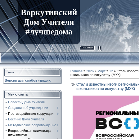
Воркутинский
Дом Учителя
#лучшедома
главная
Главная
»
2026
»
Март
»
12
» Стали извест
-----
школьников по искусству (МХК)
Версия для слабовидящих
Стали известны итоги региональ
школьников по искусству (МХК)
Меню сайта
Новости Дома Учителя
Сведения об учреждении
Противодействие коррупции
Вестник Дома Учителя
Методическое сопровождение
Всероссийская олимпиада
школьников