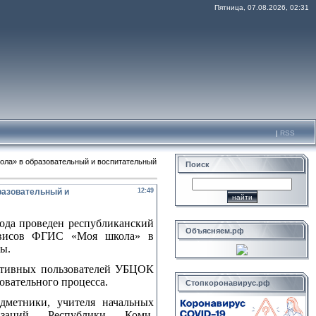
Пятница, 07.08.2026, 02:31
|
RSS
ола» в образовательный и воспитательный
Поиск
разовательный и
12:49
года проведен республиканский
Объясняем.рф
рвисов ФГИС «Моя школа» в
ы.
активных пользователей УБЦОК
вательного процесса.
Стопкоронавирус.рф
дметники, учителя начальных
низаций Республики Коми,