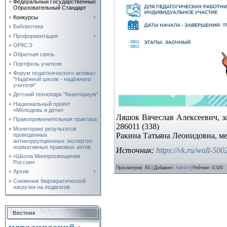
Федеральный Государственный
Образовательный Стандарт
Конкурсы
Библиотека
Профориентация
ОРКСЭ
Обратная связь
Портфель учителя
Форум педагогического актива
"Надёжной школе - надёжного
учителя"
Детский технопарк "Кванториум"
Национальный проект
«Молодежь и дети»
Ляшок Вячеслав Алексеевич, 
Правоприменительная практика
286011 (338)
Мониторинг результатов
Ракина Татьяна Леонидовна, м
проведенных
антикоррупционных экспертиз
нормативных правовых актов
Источник:
https://vk.ru/wall-5
«Школа Минпросвещения
России»
Просмотров
:
83
|
Добавил
:
Admin
|
Рейтинг
:
0.0
/
0
Архив
Снижение бюрократической
нагрузки на педагогов
Вестник