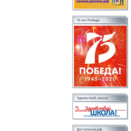
75 лет Победе
Здравствуй, школа
Доступвсем.рф