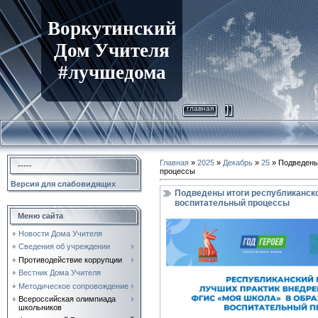
Воркутинский
Дом Учителя
#лучшедома
главная
Главная
»
2025
»
Декабрь
»
25
» Подведены
-----
процессы
Версия для слабовидящих
Подведены итоги республиканско
воспитательный процессы
Меню сайта
Новости Дома Учителя
Сведения об учреждении
Противодействие коррупции
Вестник Дома Учителя
Методическое сопровождение
Всероссийская олимпиада
школьников