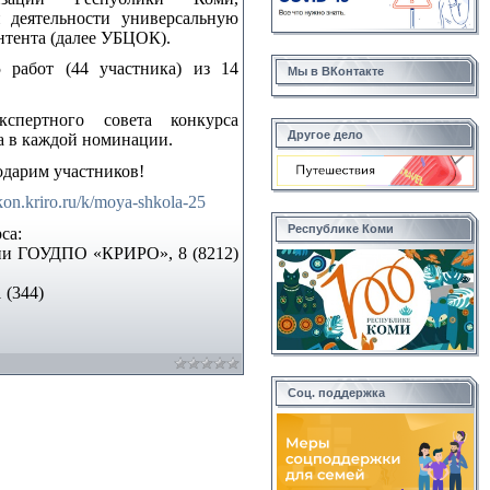
 деятельности универсальную
нтента (далее УБЦОК).
 работ (44 участника) из 14
Мы в ВКонтакте
спертного совета конкурса
Другое дело
а в каждой номинации.
одарим участников!
fkon.kriro.ru/k/moya-shkola-25
Республике Коми
са:
нии ГОУДПО «КРИРО», 8 (8212)
 (344)
Соц. поддержка