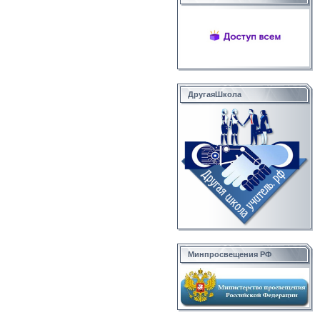
ДругаяШкола
Минпросвещения РФ