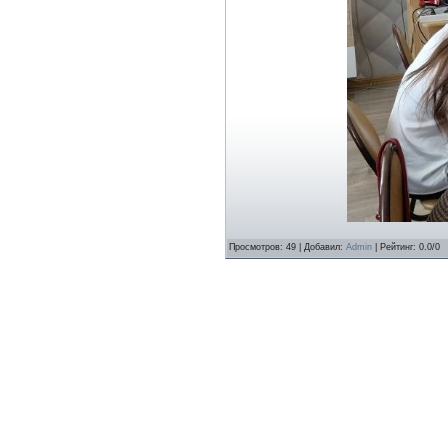
Просмотров
:
49
|
Добавил
:
Admin
|
Рейтинг
:
0.0
/
0