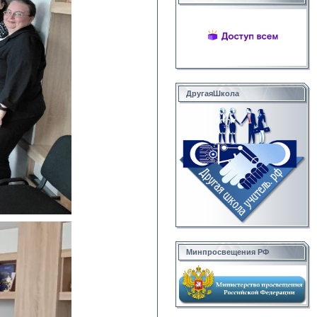
ДругаяШкола
Минпросвещения РФ