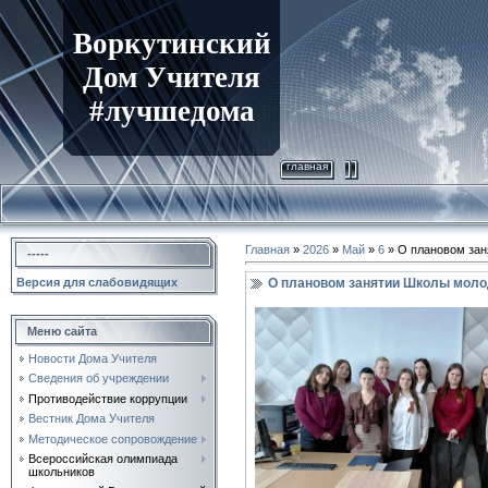
Воркутинский
Дом Учителя
#лучшедома
главная
Главная
»
2026
»
Май
»
6
» О плановом зан
-----
О плановом занятии Школы молод
Версия для слабовидящих
Меню сайта
Новости Дома Учителя
Сведения об учреждении
Противодействие коррупции
Вестник Дома Учителя
Методическое сопровождение
Всероссийская олимпиада
школьников