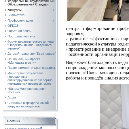
Федеральный Государственный
Образовательный Стандарт
Конкурсы
Библиотека
Профориентация
ОРКСЭ
центра и формирование профе
Обратная связь
здоровья;
Портфель учителя
- развитие эффективного па
Форум педагогического актива
педагогической культуры роди
"Надёжной школе - надёжного
- проектирование и внедрение 
учителя"
- особенности организации кор
Детский технопарк "Кванториум"
Национальный проект
Выражаем благодарность педаг
«Молодежь и дети»
сопровождение молодых специ
Правоприменительная практика
проекта «Школа молодого педа
Мониторинг результатов
проведенных
работы и проведён анализ дея
антикоррупционных экспертиз
нормативных правовых актов
«Школа Минпросвещения
России»
Архив
Снижение бюрократической
нагрузки на педагогов
Вестник