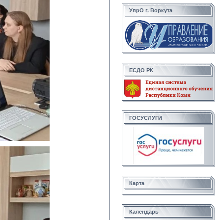
УпрО г. Воркута
ЕСДО РК
ГОСУСЛУГИ
Карта
Календарь