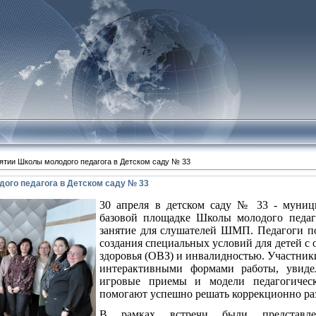
ятии Школы молодого педагога в Детском саду № 33
ого педагога в Детском саду № 33
30 апреля в детском саду № 33 - муниц
базовой площадке Школы молодого педаго
занятие для слушателей ШМП. Педагоги п
создания специальных условий для детей 
здоровья (ОВЗ) и инвалидностью. Участник
интерактивными формами работы, увиде
игровые приемы и модели педагогическ
помогают успешно решать коррекционно ра
В рамках встречи были представ