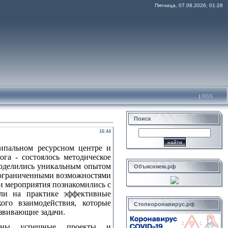
Пятница, 07.08.2026, 01:28
|
RSS
Поиск
16:44
ипальном ресурсном центре и
га - состоялось методическое
оделились уникальным опытом
Объясняем.рф
с ограниченными возможностями
и мероприятия познакомились с
ли на практике эффективные
ого взаимодействия, которые
Стопкоронавирус.рф
звивающие задачи.
лены успешные проекты и