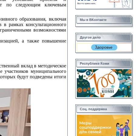
пыт по следующим ключевым
зивного образования, включая
Мы в ВКонтакте
в в рамках консультационного
 ограниченными возможностями
Другое дело
низацией, а также повышение
Республике Коми
ственный вклад в методическое
ае участников муниципального
которых будут подведены итоги
Соц. поддержка