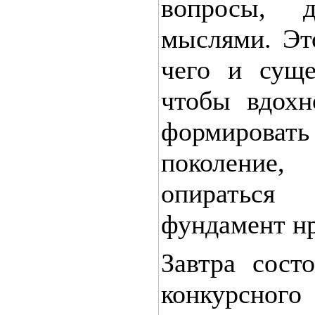
вопросы, д
мыслями. Эт
чего и суще
чтобы вдохн
формиро
поколение,
опиратьс
фундамент нр
Завтра сост
конкурсн