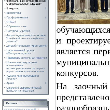
Федеральный Государственный
Образовательный Стандарт
Конкурсы
Библиотека
Профориентация
ОРКСЭ
обучающихся
Обратная связь
Портфель учителя
Форум педагогического актива
и проектиру
"Надёжной школе - надёжного
учителя"
Детский технопарк "Кванториум"
является пер
Национальный проект
«Молодежь и дети»
Правоприменительная практика
муниципаль
Мониторинг результатов
проведенных
антикоррупционных экспертиз
конкурсов.
нормативных правовых актов
«Школа Минпросвещения
России»
На заочный
Архив
Снижение бюрократической
нагрузки на педагогов
представле
Вестник
разнообраз