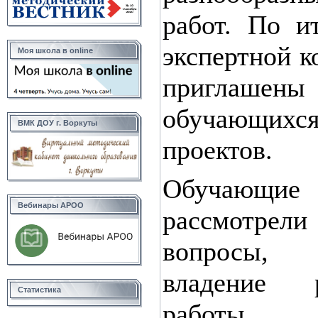
работ. По и
экспертной к
Моя школа в online
приглаше
обучающих
ВМК ДОУ г. Воркуты
проектов.
Обучающи
Вебинары АРОО
рассмотрели
вопросы, 
владение 
Статистика
работы дек