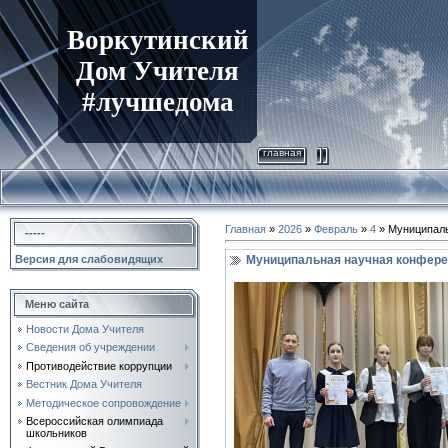
Воркутинский
Дом Учителя
#лучшедома
главная
Главная
»
2026
»
Февраль
»
4
» Муниципаль
-----
Муниципальная научная конфере
Версия для слабовидящих
Меню сайта
Новости Дома Учителя
Сведения об учреждении
Противодействие коррупции
Вестник Дома Учителя
Методическое сопровождение
Всероссийская олимпиада
школьников