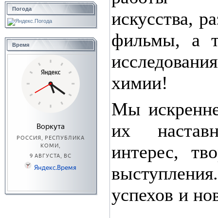
Погода
искусства, р
фильмы, а т
Время
исследовани
химии!
Мы искренне
их настав
интерес, тв
выступлени
успехов и н