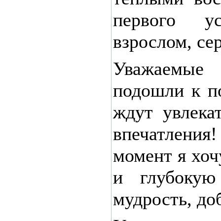
первого у
взрослом, се
Уважаемые
подошли к п
ждут увлека
впечатлени
момент я хо
и глубокую
мудрость, до