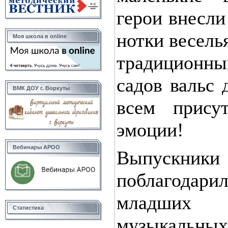
герои внесл
нотки весель
Моя школа в online
традиционн
садов вальс 
ВМК ДОУ г. Воркуты
всем прису
эмоции!
Вебинары АРОО
Выпускни
поблагодар
младших в
Статистика
музыкальных