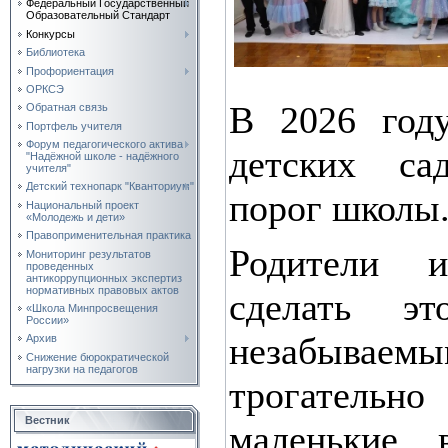
Федеральный Государственный
Образовательный Стандарт
Конкурсы
Библиотека
Профориентация
ОРКСЭ
В 2026 год
Обратная связь
Портфель учителя
Форум педагогического актива
детских са
"Надёжной школе - надёжного
учителя"
Детский технопарк "Кванториум"
порог школы
Национальный проект
«Молодежь и дети»
Правоприменительная практика
Родители и
Мониторинг результатов
проведенных
антикоррупционных экспертиз
нормативных правовых актов
сделать э
«Школа Минпросвещения
России»
незабываемы
Архив
Снижение бюрократической
нагрузки на педагогов
трогатель
Вестник
маленькие 