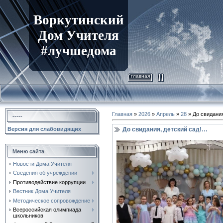
Воркутинский
Дом Учителя
#лучшедома
главная
Главная
»
2026
»
Апрель
»
28
» До свидания
-----
До свидания, детский сад!…
Версия для слабовидящих
Меню сайта
Новости Дома Учителя
Сведения об учреждении
Противодействие коррупции
Вестник Дома Учителя
Методическое сопровождение
Всероссийская олимпиада
школьников