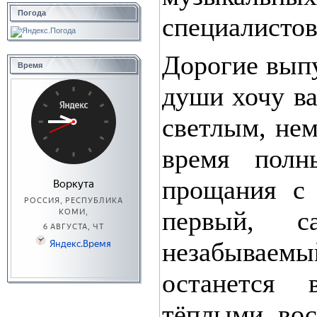
Погода
специалистов
Дорогие выпу
Время
души хочу ва
светлым, нем
время полн
прощания с
первый, с
незабываем
останется
тёплыми вос