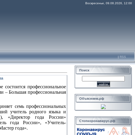
Воскресенье, 09.08.2026, 12:00
|
RSS
Поиск
ва
ре состоится профессиональное
ми – Большая профессиональная
Объясняем.рф
диняет семь профессиональных
чший учитель родного языка и
), «Директор года России»
Стопкоронавирус.рф
ель года России», «Учитель-
Мастер года».