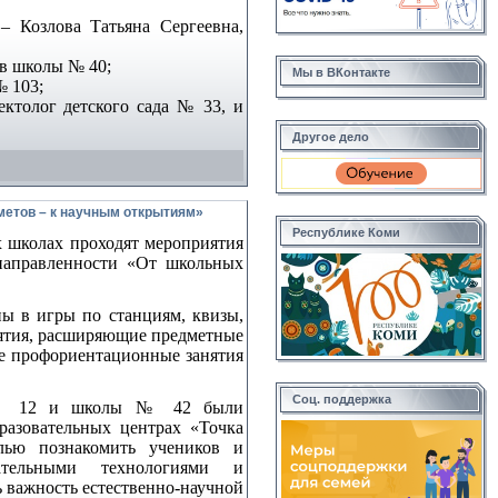
– Козлова Татьяна Сергеевна,
ов школы № 40;
Мы в ВКонтакте
№ 103;
ектолог детского сада № 33, и
Другое дело
метов – к научным открытиям»
Республике Коми
х школах проходят мероприятия
 направленности «От школьных
ы в игры по станциям, квизы,
ятия, расширяющие предметные
же профориентационные занятия
Соц. поддержка
 № 12 и школы № 42 были
разовательных центрах «Точка
лью познакомить учеников и
ательными технологиями и
ь важность естественно-научной