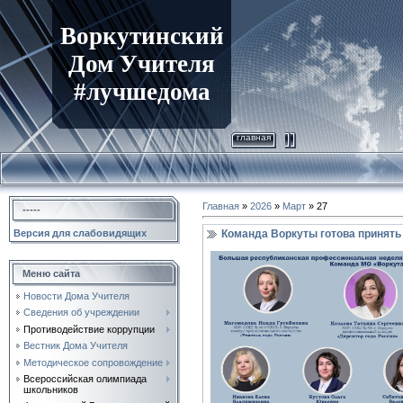
Воркутинский
Дом Учителя
#лучшедома
главная
Главная
»
2026
»
Март
»
27
-----
Команда Воркуты готова принять
Версия для слабовидящих
Меню сайта
Новости Дома Учителя
Сведения об учреждении
Противодействие коррупции
Вестник Дома Учителя
Методическое сопровождение
Всероссийская олимпиада
школьников