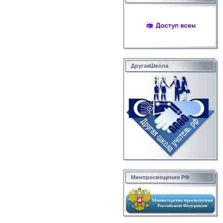
ДругаяШкола
Минпросвещения РФ