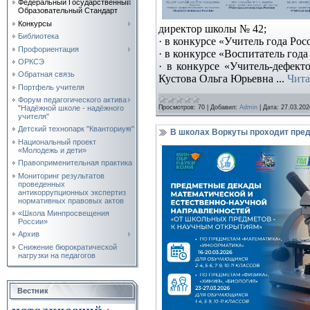
Федеральный Государственный
Образовательный Стандарт
Конкурсы
директор школы № 42;
Библиотека
· в конкурсе «Учитель года Ро
Профориентация
· в конкурсе «Воспитатель года
ОРКСЭ
· в конкурсе «Учитель-дефект
Обратная связь
Кустова Ольга Юрьевна
...
Чита
Портфель учителя
Форум педагогического актива
"Надёжной школе - надёжного
Просмотров:
70
|
Добавил:
Admin
|
Дата:
27.03.202
учителя"
Детский технопарк "Кванториум"
В школах Воркуты проходит пред
Национальный проект
«Молодежь и дети»
Правоприменительная практика
Мониторинг результатов
проведенных
антикоррупционных экспертиз
нормативных правовых актов
«Школа Минпросвещения
России»
Архив
Снижение бюрократической
нагрузки на педагогов
Вестник