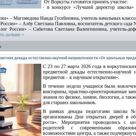
От Воркуты готовятся принять участие:
· в конкурсе «Лучший директор школы» 
ссии» – Магомедова Наида Гусейновна, учитель начальных класс
 России» – Албу Светлана Павловна, воспитатель детского сада 
олог России» – Сабитова Светлана Валентиновна, учитель-деф
ть дальше »
6
метная декада естественно-научной направленности «От школьных пред
С 23 по 27 марта 2026 года в воркутински
предметной декады естественно-научной
предметов – к научным открытиям».
В течение недели учащиеся были вовлечен
викторины, практико-ориентированные зан
знания по физике, химии, биологии, а так
для старших школьников.
В рамках декады педагогами школы
организованы Дни открытых дверей в об
роста». Мероприятия проводились с це
родителей с современными образов
возможностями центра, а также подчеркнут