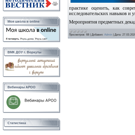
практике оценить, как совр
исследовательских навыков и 
Мероприятия предметных дека
Моя школа в online
Просмотров:
68
|
Добавил:
Admin
|
Дата:
27.03.202
ВМК ДОУ г. Воркуты
Вебинары АРОО
Статистика