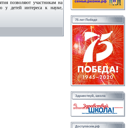
ятия позволяют участникам на
ю у детей интереса к науке,
75 лет Победе
Здравствуй, школа
Доступвсем.рф