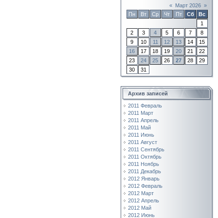
«
Март 2026
»
Пн
Вт
Ср
Чт
Пт
Сб
Вс
1
2
3
4
5
6
7
8
9
10
11
12
13
14
15
16
17
18
19
20
21
22
23
24
25
26
27
28
29
30
31
Архив записей
2011 Февраль
2011 Март
2011 Апрель
2011 Май
2011 Июнь
2011 Август
2011 Сентябрь
2011 Октябрь
2011 Ноябрь
2011 Декабрь
2012 Январь
2012 Февраль
2012 Март
2012 Апрель
2012 Май
2012 Июнь