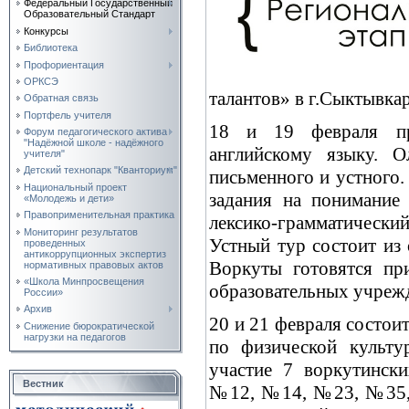
Федеральный Государственный
Образовательный Стандарт
Конкурсы
Библиотека
Профориентация
ОРКСЭ
талантов» в г.Сыктывкар
Обратная связь
Портфель учителя
18 и 19 февраля пр
Форум педагогического актива
"Надёжной школе - надёжного
английскому языку. О
учителя"
Детский технопарк "Кванториум"
письменного и устного.
Национальный проект
задания на понимание 
«Молодежь и дети»
Правоприменительная практика
лексико-грамматический
Мониторинг результатов
Устный тур состоит из 
проведенных
антикоррупционных экспертиз
Воркуты готовятся пр
нормативных правовых актов
«Школа Минпросвещения
образовательных учреж
России»
Архив
20 и 21 февраля состои
Снижение бюрократической
нагрузки на педагогов
по физической культу
участие 7 воркутинск
Вестник
№12, №14, №23, №35, 