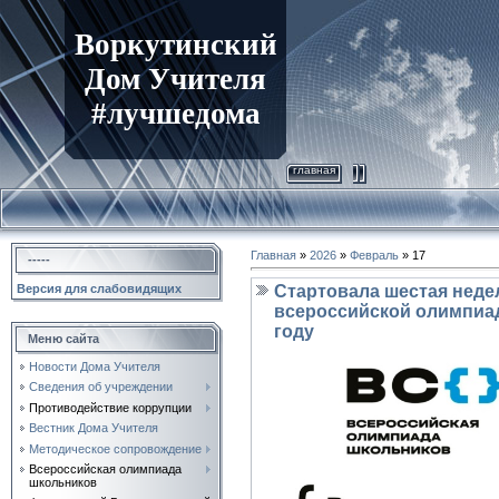
Воркутинский
Дом Учителя
#лучшедома
главная
Главная
»
2026
»
Февраль
»
17
-----
Стартовала шестая неде
Версия для слабовидящих
всероссийской олимпиад
году
Меню сайта
Новости Дома Учителя
Сведения об учреждении
Противодействие коррупции
Вестник Дома Учителя
Методическое сопровождение
Всероссийская олимпиада
школьников