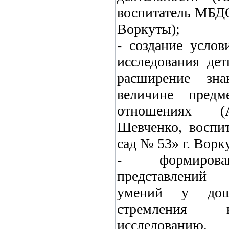
воспитатель МБДО
Воркуты);
- создание услов
исследования де
расширение зн
величине предме
отношениях (А
Шевченко, воспи
сад № 53» г. Ворк
- формирован
представлений
умений у дошк
стремления к
исследованию, 