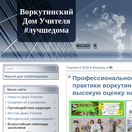
Воркутинский
Дом Учителя
#лучшедома
главная
Главная
»
2026
»
Февраль
»
06
-----
Профессиональное
Версия для слабовидящих
практики воркутин
Меню сайта
высокую оценку н
Новости Дома Учителя
Сведения об учреждении
Противодействие коррупции
Вестник Дома Учителя
Методическое сопровождение
Всероссийская олимпиада
школьников