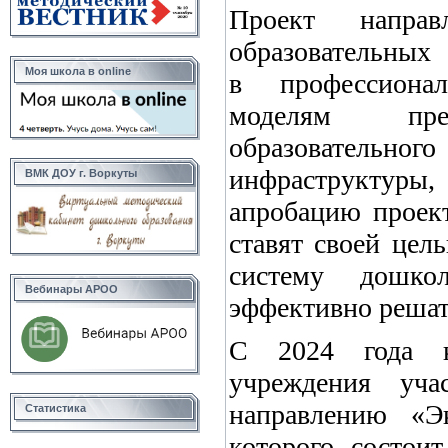
Проект направ
образовательных
Моя школа в online
в профессиона
моделям прео
образовате
инфраструктур
ВМК ДОУ г. Воркуты
апробацию проек
ставят своей цел
систему дошко
Вебинары АРОО
эффективно решат
С 2024 года к
учреждения уча
направлению «Э
Статистика
которого состои