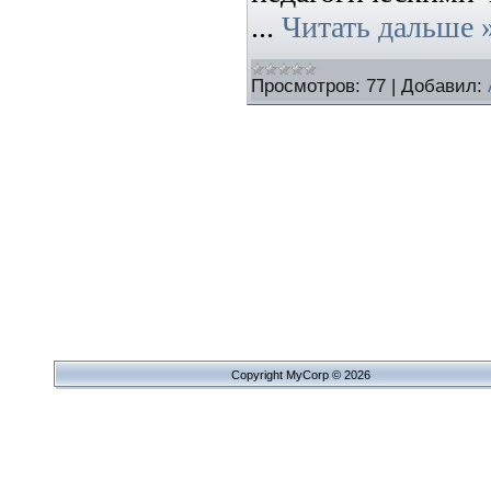
...
Читать дальше 
Просмотров:
77
|
Добавил:
Copyright MyCorp © 2026