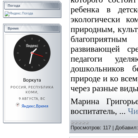
Погода
ребенка в детс
экологически ко
природным, куль
Время
благоприятным 
развивающей ср
педагоги удел
дошкольников б
природе и ко всем
через разные вид
Марина Григорье
воспитатель,
...
Чи
Просмотров:
117
|
Добавил: