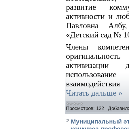
развитие комм
активности и люб
Павловна Албу
«Детский сад № 10
Члены компете
оригинальност
активизации д
использование
взаимодействи
Читать дальше »
Просмотров:
122
|
Добавил
Муниципальный эт
конкурса професс