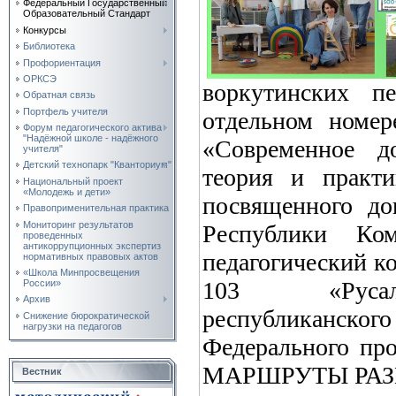
Федеральный Государственный
Образовательный Стандарт
Конкурсы
Библиотека
Профориентация
ОРКСЭ
воркутинских пе
Обратная связь
Портфель учителя
отдельном номер
Форум педагогического актива
"Надёжной школе - надёжного
«Современное до
учителя"
Детский технопарк "Кванториум"
теория и практ
Национальный проект
«Молодежь и дети»
посвященного до
Правоприменительная практика
Мониторинг результатов
Республики Ко
проведенных
антикоррупционных экспертиз
педагогический к
нормативных правовых актов
«Школа Минпросвещения
103 «Русал
России»
Архив
республиканско
Снижение бюрократической
нагрузки на педагогов
Федерального п
МАРШРУТЫ РАЗ
Вестник