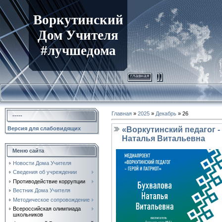
Воркутинский
Дом Учителя
#лучшедома
главная
Главная
»
2025
»
Декабрь
»
26
-----
«Воркутинский педагог -
Версия для слабовидящих
Наталья Витальевна
Меню сайта
Новости Дома Учителя
Сведения об учреждении
Противодействие коррупции
Вестник Дома Учителя
Методическое сопровождение
Всероссийская олимпиада
школьников