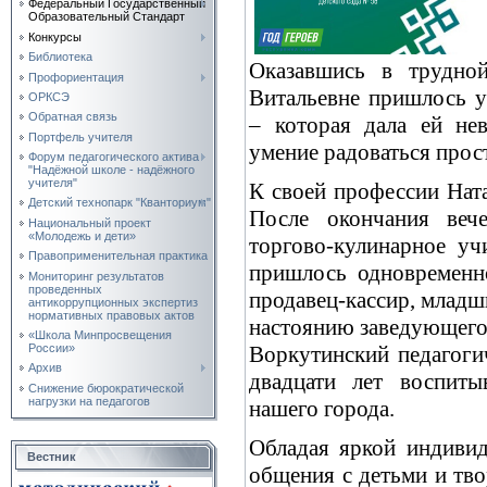
Федеральный Государственный
Образовательный Стандарт
Конкурсы
Библиотека
Оказавшись в трудной
Профориентация
Витальевне пришлось у
ОРКСЭ
Обратная связь
– которая дала ей не
Портфель учителя
умение радоваться прос
Форум педагогического актива
"Надёжной школе - надёжного
учителя"
К своей профессии Ната
Детский технопарк "Кванториум"
После окончания веч
Национальный проект
«Молодежь и дети»
торгово-кулинарное уч
Правоприменительная практика
пришлось одновременно
Мониторинг результатов
проведенных
продавец-кассир, младши
антикоррупционных экспертиз
нормативных правовых актов
настоянию заведующего,
«Школа Минпросвещения
Воркутинский педагоги
России»
Архив
двадцати лет воспиты
Снижение бюрократической
нагрузки на педагогов
нашего города.
Обладая яркой индиви
Вестник
общения с детьми и тв