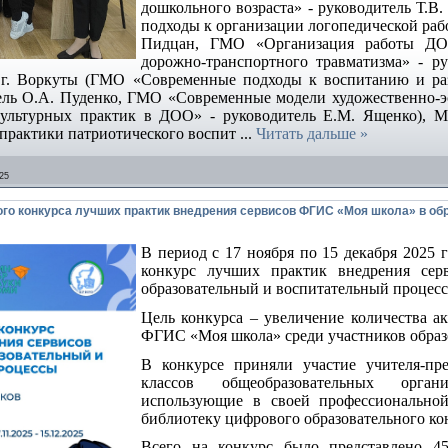
дошкольного возраста» - руководитель Т.
подходы к организации логопедической раб
Пидцан, ГМО «Организация работы ДОО
дорожно-транспортного травматизма» - ру
. Воркуты (ГМО «Современные подходы к воспитанию и раз
тель О.А. Пуденко, ГМО «Современные модели художественно-эс
культурных практик в ДОО» - руководитель Е.М. Ященко), 
рактики патриотического воспит
...
Читать дальше »
25
го конкурса лучших практик внедрения сервисов ФГИС «Моя школа» в об
В период с 17 ноября по 15 декабря 2025 
конкурс лучших практик внедрения се
образовательный и воспитательный процесс
Цель конкурса – увеличение количества 
ФГИС «Моя школа» среди участников образо
В конкурсе приняли участие учителя-пр
классов общеобразовательных орга
использующие в своей профессиональной
библиотеку цифрового образовательного ко
Всего на конкурс было представлено 45