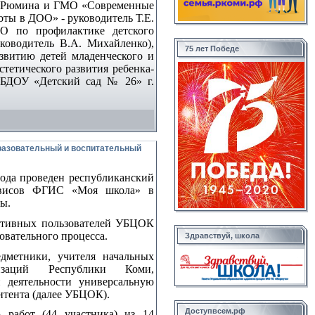
В. Рюмина и ГМО «Современные
оты в ДОО» - руководитель Т.Е.
 по профилактике детского
ководитель В.А. Михайленко),
75 лет Победе
витию детей младенческого и
тетического развития ребенка-
МБДОУ «Детский сад № 26» г.
разовательный и воспитательный
года проведен республиканский
рвисов ФГИС «Моя школа» в
ы.
активных пользователей УБЦОК
вательного процесса.
Здравствуй, школа
едметники, учителя начальных
низаций Республики Коми,
 деятельности универсальную
нтента (далее УБЦОК).
Доступвсем.рф
 работ (44 участника) из 14