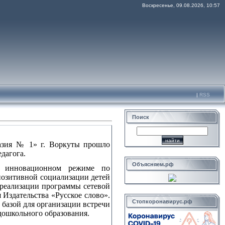
Воскресенье, 09.08.2026, 10:57
|
RSS
Поиск
азия № 1» г. Воркуты прошло
дагога.
Объясняем.рф
в инновационном режиме по
позитивной социализации детей
 реализации программы сетевой
Издательства «Русское слово».
Стопкоронавирус.рф
 базой для организации встречи
дошкольного образования.