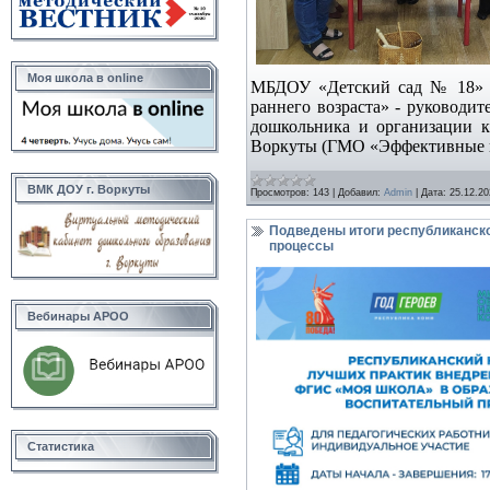
Моя школа в online
МБДОУ «Детский сад № 18» г
раннего возраста» - руководи
дошкольника и организации 
Воркуты (ГМО «Эффективные п
ВМК ДОУ г. Воркуты
Просмотров:
143
|
Добавил:
Admin
|
Дата:
25.12.20
Подведены итоги республиканско
процессы
Вебинары АРОО
Статистика