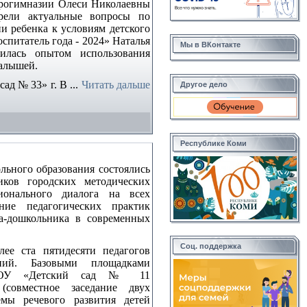
Прогимназии Олеси Николаевны
рели актуальные вопросы по
и ребенка к условиям детского
спитатель года - 2024» Наталья
Мы в ВКонтакте
лилась опытом использования
алышей.
сад № 33» г. В
...
Читать дальше
Другое дело
Республике Коми
льного образования состоялись
иков городских методических
ионального диалога на всех
ие педагогических практик
ка-дошкольника в современных
Соц. поддержка
лее ста пятидесяти педагогов
ений. Базовыми площадками
МБДОУ «Детский сад № 11
совместное заседание двух
мы речевого развития детей