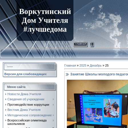
Воркутинский
Дом Учителя
#лучшедома
главная
Главная
»
2025
»
Декабрь
»
25
-----
Занятие Школы молодого педагог
Версия для слабовидящих
Меню сайта
Новости Дома Учителя
Сведения об учреждении
Противодействие коррупции
Вестник Дома Учителя
Методическое сопровождение
Всероссийская олимпиада
школьников