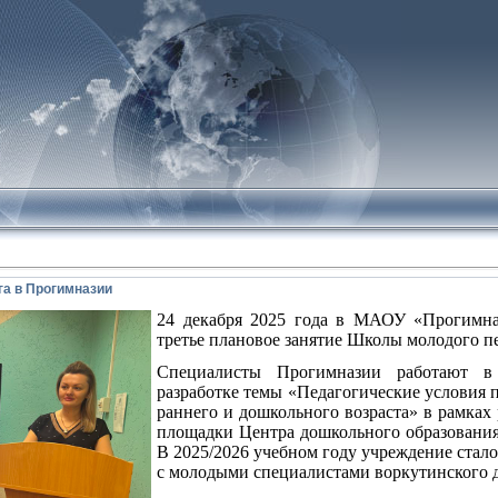
а в Прогимназии
24 декабря 2025 года в МАОУ «Прогимн
третье плановое занятие Школы молодого пе
Специалисты Прогимназии работают 
разработке темы «Педагогические условия 
раннего и дошкольного возраста» в рамках
площадки Центра дошкольного образования 
В 2025/2026 учебном году учреждение стало
с молодыми специалистами воркутинского 