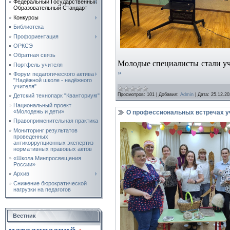
Федеральный Государственный
Образовательный Стандарт
Конкурсы
Библиотека
Профориентация
ОРКСЭ
Обратная связь
Молодые специалисты стали уч
Портфель учителя
»
Форум педагогического актива
"Надёжной школе - надёжного
учителя"
Просмотров:
101
|
Добавил:
Admin
|
Дата:
25.12.20
Детский технопарк "Кванториум"
Национальный проект
«Молодежь и дети»
О профессиональных встречах у
Правоприменительная практика
Мониторинг результатов
проведенных
антикоррупционных экспертиз
нормативных правовых актов
«Школа Минпросвещения
России»
Архив
Снижение бюрократической
нагрузки на педагогов
Вестник