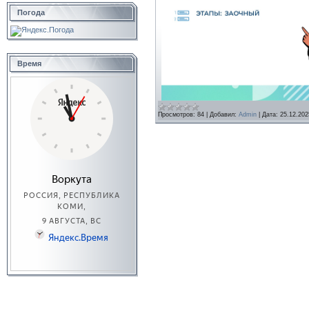
Погода
Время
Просмотров:
84
|
Добавил:
Admin
|
Дата:
25.12.202