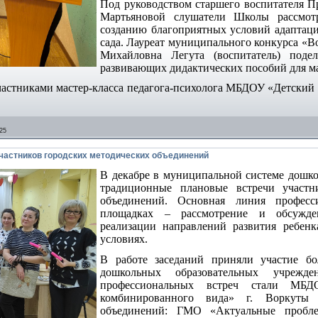
Под руководством старшего воспитателя 
Мартьяновой слушатели Школы рассмот
созданию благоприятных условий адаптаци
сада. Лауреат муниципального конкурса «Во
Михайловна Легута (воспитатель) поде
развивающих дидактических пособий для м
астниками мастер-класса педагога-психолога МБДОУ «Детский 
25
частников городских методических объединений
В декабре в муниципальной системе дошко
традиционные плановые встречи участн
объединений. Основная линия професс
площадках – рассмотрение и обсужден
реализации направлений развития ребен
условиях.
В работе заседаний приняли участие бо
дошкольных образовательных учрежд
профессиональных встреч стали 
комбинированного вида» г. Воркуты (
объединений: ГМО «Актуальные пробле