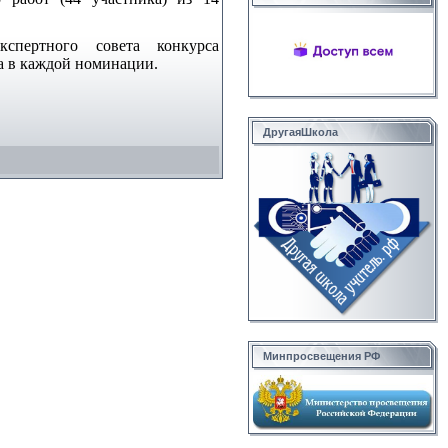
спертного совета конкурса
а в каждой номинации.
ДругаяШкола
Минпросвещения РФ